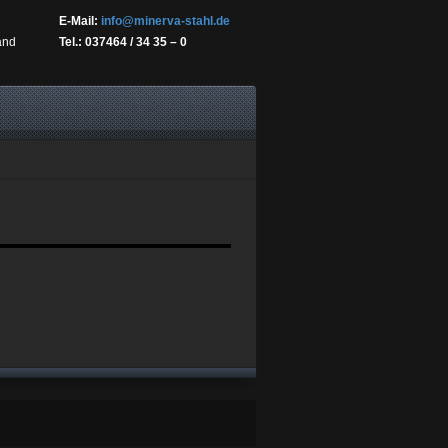
E-Mail:
info@minerva-stahl.de
and
Tel.:
037464 / 34 35 – 0