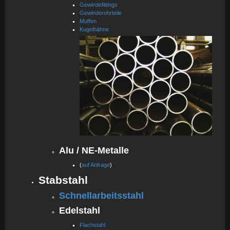
Gewindefittings
Gewinderohrteile
Muffen
Kugelhähne
Alu / NE-Metalle
(
auf Anfrage
)
Stabstahl
Schnellarbeitsstahl
Edelstahl
Flachstahl