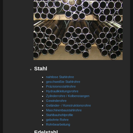
Stahl
nahtlose Stahlrohre
geschweißte Stahlrohre
Präzisionsstahlrohre
Hydraulikleitungsrohre
Zylinderrohre / Kolbenstangen
Gewinderohre
Geländer- / Konstruktionsrohre
Maschinenbaustahlrohre
Stahlbauhohlprofile
gebohrte Rohre
Rohrbearbeitung
Edelstahl